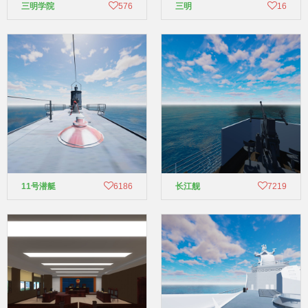
三明学院
576
三明
16
11号潜艇
6186
长江舰
7219