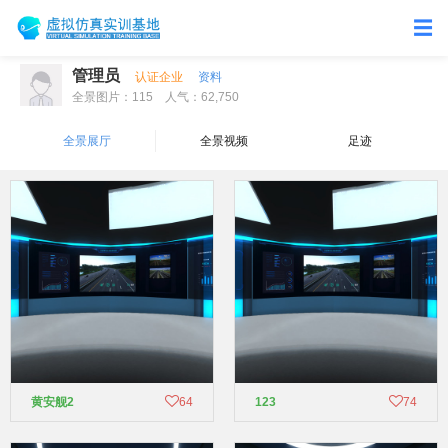
管理员
认证企业
资料
全景图片：115 人气：62,750
全景展厅
全景视频
足迹
黄安舰2
64
123
74