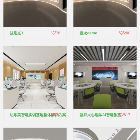
驻足点3
76
嘉龙demo
200
幼乐美智慧实训基地整体解决方案
570
福师大心理学AI智慧教室
617